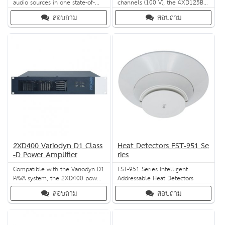
audio sources in one state-of-
channels (100 V), the 4XD125B
the-art system. It incorporates
is compatible with the Variodyn
สอบถาม
สอบถาม
Digital Audio Broadcast (DAB)
D1 system and controlled by its
technology for unmatched audio
DOM4-8 or DOM4-24. The NF
performance and operational
inputs and control inputs are
versatility. Play music to two
connected to the DOM with the
zones simultaneously or play
input cable, while the outputs
audio files from any memory
are connected with the output
device – the X-MAP4 gives you
cable.
2XD400 Variodyn D1 Class
Heat Detectors FST-951 Se
-D Power Amplifier
ries
Compatible with the Variodyn D1
FST-951 Series Intelligent
PAVA system, the 2XD400 power
Addressable Heat Detectors
amplifier is controlled by its
สอบถาม
สอบถาม
DOM4-8 or DOM4-24 Digital
Output Module. Both LF inputs
and control input are connected
to the DOM via a cable. A mains