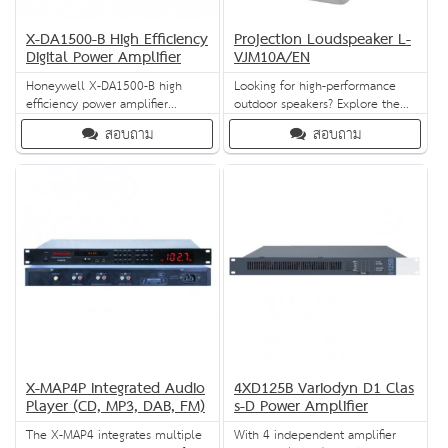
X-DA1500-B High Efficiency
Projection Loudspeaker L-
Digital Power Amplifier
VJM10A/EN
Honeywell X-DA1500-B high
Looking for high-performance
efficiency power amplifier
outdoor speakers? Explore the
provides audio signal
VJM duo of unidirectional
สอบถาม
สอบถาม
amplification for the X-618
speakers. Both offer mounting
Digital Public Address and Voice
flexibility (ceiling and wall), a
Alarm System. Honeywell X-
broad frequency response range
DA1500-B is reliable, efficient
and elegant design.
and light in weight.
X-MAP4P Integrated Audio
4XD125B Variodyn D1 Clas
Player (CD, MP3, DAB, FM)
s-D Power Amplifier
The X-MAP4 integrates multiple
With 4 independent amplifier