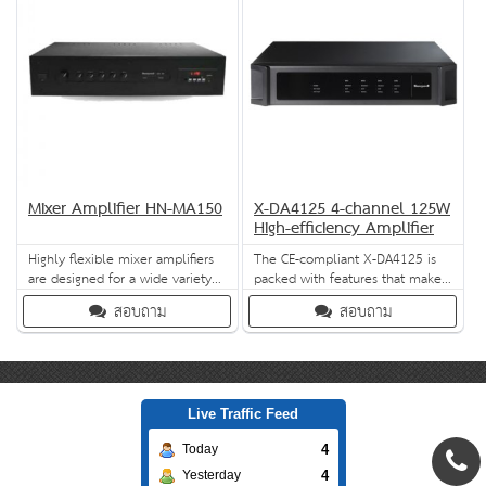
cable is provided with the
system.
Mixer Amplifier HN-MA150
X-DA4125 4-channel 125W
High-efficiency Amplifier
Highly flexible mixer amplifiers
The CE-compliant X-DA4125 is
are designed for a wide variety
packed with features that make
of voice and background music
it perfect for the X-618 Digital
สอบถาม
สอบถาม
applications such as retail shops,
PAVA system. It comes with a
restaurants and bars, service
built-in fuse for over-current
centers, houses of worship,
protection.
warehouses etc.
Live Traffic Feed
4
Today
4
Yesterday