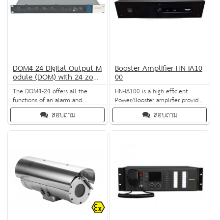
DOM4-24 Digital Output M
Booster Amplifier HN-IA10
odule (DOM) with 24 zone
00
s
The DOM4-24 offers all the
HN-IA100 is a high efficient
functions of an alarm and
Power/Booster amplifier provides
evacuation system in a 19"
audio signal amplification for
สอบถาม
สอบถาม
module. It has interfaces to all
public address and voice alarm
input/output modules, manages
system, It is reliable,efficient and
and monitors the loudspeaker,
light in weight
and operates 6 zones. With
features like ongoing Automatic
Volume Control (AVC), automatic
and dynamic switching, and
emergenc