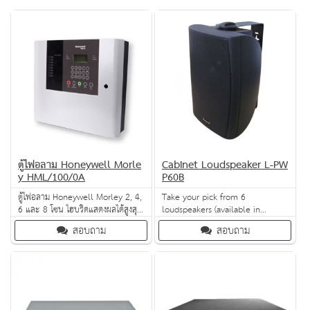
ตู้ไฟอลาม Honeywell Morle
Cabinet Loudspeaker L-PW
y HML/100/0A
P60B
ตู้ไฟอลาม Honeywell Morley 2, 4,
Take your pick from 6
6 และ 8 โซน ไฮบริดแสดงผลได้สูงสุด
loudspeakers (available in
ถึง 256 ตำแหน่ง จอแสดงผลแบบ
charcoal or white) for high-
สอบถาม
สอบถาม
LCD รายงานการแจ้งเตือนได้ทุก
quality sound effects across a
ตำแหน่ง ง่ายต่อการใช้งานและบำรุง
range of frequencies - from bass
รักษา
to treble. Mounting brackets can
be purchased separately for fit-it-
and-forget-it installation for any
application.