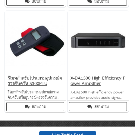
สอบถาม
สอบถาม
Address and Voice Alarm System.
60W, 120W): these are only
DCS integrates plentiful
some of the best-in-class
functions such as zone
features of Honeywell’s volume
expansion, multiple audio
controller range! Designed to
sources support, audio file
mount on standard 86x86
storage, net audio,broadcasting,
electrical black box; these
zone control, monitoring, fault
controllers add elegance, style
diagnosis et
and conven
รีโมทสำหรับโปรแกรมอุปกรณ์ต
X-DA1500 High Efficiency P
รวจจับควัน S300PTU
ower Amplifier
รีโมทสำหรับโปรแกรมอุปกรณ์ตรวจ
X-DA1500 high efficiency power
จับควันหรืออุปกรณ์ตรวจจับความ
amplifier provides audio signal
ร้อน สามารถอ่านค่าและทดสอบตัว
amplification for the X-618
สอบถาม
สอบถาม
อุปกรณ์ พกพาง่ายสะดวกในการใช้
Digital Public Address and Voice
งาน รวมไปถึงสะดวกในการใช้ในการ
Alarm System. X-DA1500 is
บำรุงรักษาระบบ
reliable, efficient and light in
weight.