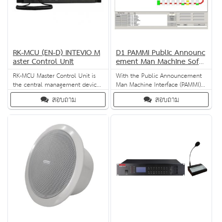
RK-MCU (EN-D) INTEVIO M
D1 PAMMI Public Announc
aster Control Unit
ement Man Machine Soft
ware
RK-MCU Master Control Unit is
With the Public Announcement
the central management device
Man Machine Interface (PAMMI)
of the INTEVIO PA / VA system,
software’s Graphical User
สอบถาม
สอบถาม
which is used to manage and
Interface, the Variodyn D1 Voice
monitor all devices and perform
Alarm System can be seamlessly
various operations.
operated on a Windows-based
computer. This GUI can be
customised with individual
background pictures, logos and
zone configurations. When
combined with