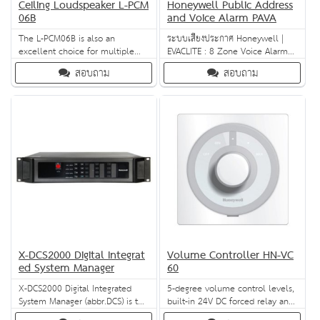
Ceiling Loudspeaker L-PCM
Honeywell Public Address
06B
and Voice Alarm PAVA
The L-PCM06B is also an
ระบบเสียงประกาศ Honeywell |
excellent choice for multiple
EVACLITE : 8 Zone Voice Alarm
applications. It features a cone
controller with built-in USB,
สอบถาม
สอบถาม
design, metal grille appearance
MP3, AM/FM player and 8 zone
plus a metal dome for great
paging station | INTEVIO Public
performance even in challenging
Address System
environments.
X-DCS2000 Digital Integrat
Volume Controller HN-VC
ed System Manager
60
X-DCS2000 Digital Integrated
5-degree volume control levels,
System Manager (abbr.DCS) is the
built-in 24V DC forced relay and
basic unit of X-618 Public
selectable power (6W, 30W,