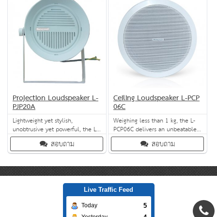
installation. It complies with
IP54 and IP55 standards and
offers excellent moisture-
resistance.
Projection Loudspeaker L-
Ceiling Loudspeaker L-PCP
PJP20A
06C
Lightweight yet stylish,
Weighing less than 1 kg, the L-
unobtrusive yet powerful, the L-
PCP06C delivers an unbeatable
PJP20A is great for a number of
feature mix of stylish design,
สอบถาม
สอบถาม
PA & VA applications. It is easy to
CE/RoHS-compliance and great
install, fire-proof and cost-
water-proofability.
effective.
Live Traffic Feed
5
Today