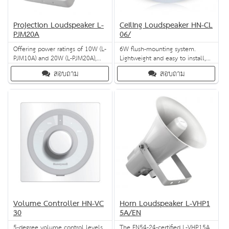
Projection Loudspeaker L-
Ceiling Loudspeaker HN-CL
PJM20A
06/
Offering power ratings of 10W (L-
6W flush-mounting system.
PJM10A) and 20W (L-PJM20A),
Lightweight and easy to install,
these two speakers are very
the HN-CL06 offers a wide
สอบถาม
สอบถาม
popular for both outdoor and
frequency response for
indoor use. They both come
superlative voice and music
with a fire-resistant cable and
reproduction, multiple power
boast sturdy aluminium
tapping options and a robust
construction in an elegant, white
crash- and rust-resistant design.
body.
Volume Controller HN-VC
Horn Loudspeaker L-VHP1
30
5A/EN
5-degree volume control levels,
The EN54-24-certified L-VHP15A