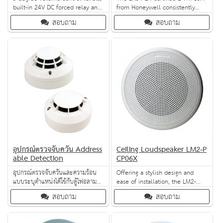
built-in 24V DC forced relay and
from Honeywell consistently
selectable power (6W, 30W,
delivers intelligible voice and
สอบถาม
สอบถาม
60W, 120W): these are only
superior sound reproduction. It
some of the best-in-class
features a low-profile yet stylish
features of Honeywell’s volume
design as well as high-strength,
controller range! Designed to
UV-protective housing – two
mount on standard 86x86
features that make it perfect for
electrical black box; these
any outdoor application.
controllers add elegance, style
and conven
อุปกรณ์ตรวจจับควัน Address
Ceiling Loudspeaker LM2-P
able Detection
CP06X
อุปกรณ์ตรวจจับควันและความร้อน
Offering a stylish design and
แบบระบุตำแหน่งได้ใช้กับตู้ไฟอลาม
ease of installation, the LM2-
Morley UL โดยสามารถกำหนด
PCP06x loudspeaker can be
สอบถาม
สอบถาม
ตำแหน่ง เพื่อสามารถแสดงผลแบบ
combined with optional back
ระบุตำแหน่งได้
dome for choice or optional
metal bracket for suspended