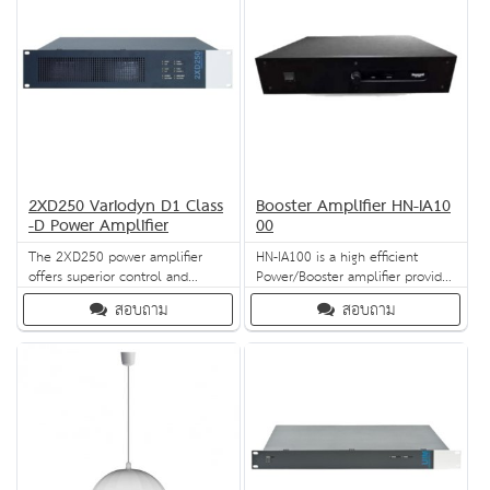
2XD250 Variodyn D1 Class
Booster Amplifier HN-IA10
-D Power Amplifier
00
The 2XD250 power amplifier
HN-IA100 is a high efficient
offers superior control and
Power/Booster amplifier provides
monitoring via the Variodyn D1’s
audio signal amplification for
สอบถาม
สอบถาม
DOM. It provides enhanced
public address and voice alarm
electronic protection against
system, It is reliable,efficient and
thermal overload and short-
light in weight
circuits during output. A low
power socket for the connection
of the mains voltage and mains
fuse are located in the rear. The
po