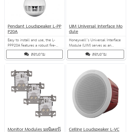
Pendant Loudspeaker L-PP
UIM Universal Interface Mo
P20A
dule
Easy to install and use, the L-
Honeywell’s Universal Interface
PPP20A features a robust fire-
Module (UIM) serves as an
resistant ABS enclosure and
interface module for the
สอบถาม
สอบถาม
simple power setting. Weighing
Variodyn D1 PAVA system,
just over 2 kg, this speaker is
connecting to it via its DAL-bus.
suitable for a wide variety of
It connects two analogue audio
applications such as convention
inputs, two analogue audio
and exhibit halls, atriums,
outputs as well as 48 control
restaurants and malls.
contacts. These 48 contacts can
be configured as either contact
inputs
Monitor Modules มอนิเตอร์โ
Ceiling Loudspeaker L-VC