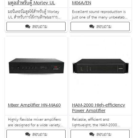
มดูลสำหรับตู้ Morley UL
M06A/EN
มอนิเตอร์โมดูลใช้สำหรับตู้ Morley
Excellent sound reproduction is
UL สำหรับการใช้งานลักษณะการ
just one of the many unbeatable
ทำงาน Multiplex ที่สามารถใช้
advantages of the L-VCM06A/EN.
สอบถาม
สอบถาม
อุปกรณ์แบบธรรมดา (Conventional)
Another is its fire-resistant cover
ได้
with fire dome and light-weight
design. The L-VCM06A/EN is
available with or without
capacitor.
Mixer Amplifier HN-MA60
HAM-2000 High-efficiency
Power Amplifier
Highly flexible mixer amplifiers
Reliable, efficient and
are designed for a wide variety
lightweight, the HAM-2000
of voice and background music
power amplifier provides
สอบถาม
สอบถาม
applications such as retail shops,
70V/100V audio signal