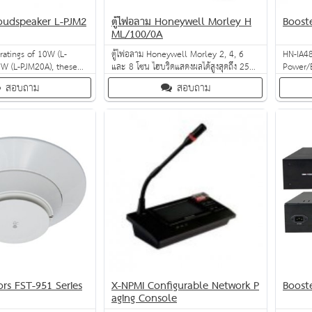
Loudspeaker L-PJM2
ตู้ไฟอลาม Honeywell Morley H
Boost
ML/100/0A
ratings of 10W (L-
ตู้ไฟอลาม Honeywell Morley 2, 4, 6
HN-IA48
W (L-PJM20A), these
และ 8 โซน ไฮบริดแสดงผลได้สูงสุดถึง 256
Power/B
e very popular for
ตำแหน่ง จอแสดงผลแบบ LCD รายงานการ
audio s
สอบถาม
สอบถาม
nd indoor use. They
แจ้งเตือนได้ทุกตำแหน่ง ง่ายต่อการใช้งาน
address
a fire-resistant cable
และบำรุงรักษา
reliable
dy aluminium
 an elegant, white
rs FST-951 Series
X-NPMI Configurable Network P
Boost
aging Console