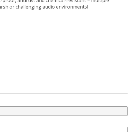
-proof, antirust and chemical-resistant – multiple
rsh or challenging audio environments!