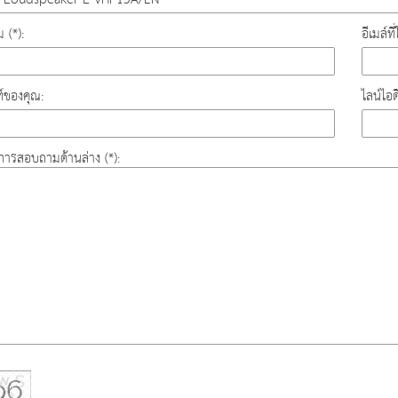
ม (*):
อีเมล์ท
์ของคุณ:
ไลน์ไอ
องการสอบถามด้านล่าง (*):