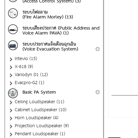
(Access Control System) (3)
ระบบไฟอลาม
(Fire Alarm Morley) (13)
ระบบเสียงประกาศ (Public Address and
Voice Alarm PAVA) (1)
ระบบประกาศแจ้งเตือนฉุกเฉิน
(Voice Evacuation System)
Intevio (15)
X-618 (9)
Variodyn D1 (12)
Evacpro-G2 (1)
Basic PA System
Ceiling Loudspeaker (11)
Cabinet Loudspeaker (10)
Horn Loudspeaker (4)
Projection Loudspeaker (9)
Pendant Loudspeaker (1)