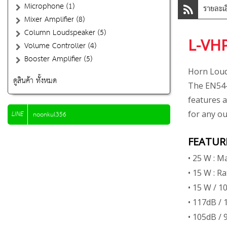
Microphone (1)
รายละเอ
Mixer Amplifier (8)
Column Loudspeaker (5)
L-VH
Volume Controller (4)
Booster Amplifier (5)
Horn Lou
ดูสินค้า ทั้งหมด
The EN54-2
features a
LINE
for any ou
noonkul356
FEATUR
• 25 W : 
• 15 W : R
• 15 W / 1
• 117dB / 
• 105dB / 