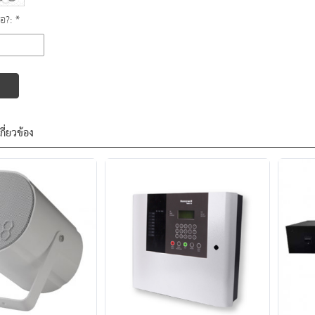
ือ?: *
เกี่ยวข้อง