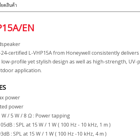
ียดสินค้า
P15A/EN
dspeaker
4-certified L-VHP15A from Honeywell consistently delivers i
 low-profile yet stylish design as well as high-strength, UV-
tdoor application.
ES
Max power
ated power
0 W / 5 W / 8 Ω : Power tapping
105dB : SPL at 15 W / 1 W ( 100 Hz - 10 kHz, 1 m )
93dB : SPL at 15 W / 1 W ( 100 Hz -10 kHz, 4 m )