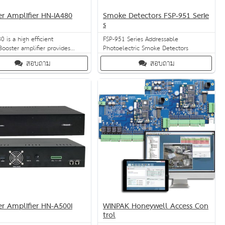
er Amplifier HN-IA480
Smoke Detectors FSP-951 Serie
s
0 is a high efficient
FSP-951 Series Addressable
ooster amplifier provides
Photoelectric Smoke Detectors
ignal amplification for public
สอบถาม
สอบถาม
 and voice alarm system, It is
,efficient and light in weight
er Amplifier HN-A500I
WINPAK Honeywell Access Con
trol