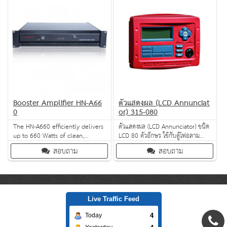
versatility. Play music to two
zones simultaneously or play
audio files from any memory
device – the X-MAP4 gives you
Booster Amplifier HN-A66
ตัวแสดงผล (LCD Annunciat
0
or) 315-080
The HN-A660 efficiently delivers
ตัวแสดงผล (LCD Annunciator) ชนิด
up to 660 Watts of clean,
LCD 80 ตัวอักษร ใช้กับตู้ไฟอลาม
reliable audio for public address
Morley UL เพื่อ แสดงผล ไฟฟ้า
สอบถาม
สอบถาม
applications. Ruggedly designed,
อลาม ควบคุม หรือ ปัญหาในระบบ
this power amplifer offers
features like LED status
indicators, speaker output short
circuit protection, extensive
heat-sinking and fan cooling.
Live Traffic Feed
4
Today