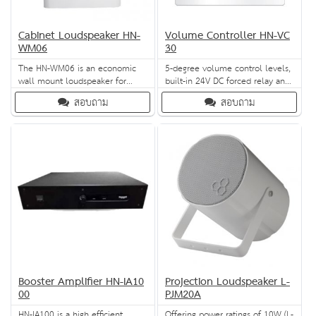
Cabinet Loudspeaker HN-
Volume Controller HN-VC
WM06
30
The HN-WM06 is an economic
5-degree volume control levels,
wall mount loudspeaker for
built-in 24V DC forced relay and
general purpose applications. It
selectable power (6W, 30W,
สอบถาม
สอบถาม
is a full range loudspeaker for
60W, 120W): these are only
speech and music reproduction
some of the best-in-class
in shops, department stores,
features of Honeywell’s volume
schools, offices, stadium, hotels
controller range! Designed to
and restaurants.
mount on standard 86x86
electrical black box; these
controllers add elegance, style
and conven
Booster Amplifier HN-IA10
Projection Loudspeaker L-
00
PJM20A
HN-IA100 is a high efficient
Offering power ratings of 10W (L-