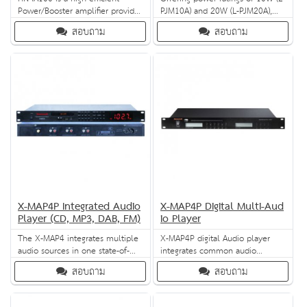
Power/Booster amplifier provides
PJM10A) and 20W (L-PJM20A),
audio signal amplification for
these two speakers are very
สอบถาม
สอบถาม
public address and voice alarm
popular for both outdoor and
system, It is reliable,efficient and
indoor use. They both come
light in weight
with a fire-resistant cable and
boast sturdy aluminium
construction in an elegant, white
body.
X-MAP4P Integrated Audio
X-MAP4P Digital Multi-Aud
Player (CD, MP3, DAB, FM)
io Player
The X-MAP4 integrates multiple
X-MAP4P digital Audio player
audio sources in one state-of-
integrates common audio
the-art system. It incorporates
sources including SD, USB and
สอบถาม
สอบถาม
Digital Audio Broadcast (DAB)
FM tuner as well as upto-date
technology for unmatched audio
Bluetooth connectivity.
performance and operational