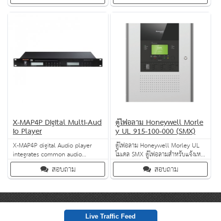
X-618 PAVA system. It supports
HN-EDA91 from Honeywell. You
both balanced and unbalanced
can turn it on or off with the
audio inputs, and can detect
simple push of a button. Adjust
power supply errors
its neck for ease of use and
automatically during operation.
enjoy uncompromising sound
Its lightweight, fire-proof design
output, every time.
protects it even
X-MAP4P Digital Multi-Aud
ตู้ไฟอลาม Honeywell Morle
io Player
y UL 915-100-000 (SMX)
X-MAP4P digital Audio player
ตู้ไฟอลาม Honeywell Morley UL
integrates common audio
โมเดล SMX ตู้ไฟอลามสำหรับแจ้งเหตุ
sources including SD, USB and
เพลิงไหม้รองรับ Sensor สูงสุด 636
สอบถาม
สอบถาม
FM tuner as well as upto-date
อุปกรณ์ หรือ โมดูลสูงสุด 156 โมดูล
Bluetooth connectivity.
Live Traffic Feed