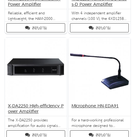
Power Amplifier
s-D Power Amplifier
Reliable, efficient and
With 4 independent amplifier
lightweight, the HAM-2000
channels (100 V), the 4XD125B
power amplifier provides
is compatible with the Variodyn
สอบถาม
สอบถาม
70V/100V audio signal
D1 system and controlled by its
amplification for the Intevio PAVA
DOM4-8 or DOM4-24. The NF
system.
inputs and control inputs are
connected to the DOM with the
input cable, while the outputs
are connected with the output
cable.
X-DA2250 High-efficiency P
Microphone HN-EDA91
ower Amplifier
The X-DA2250 provides
For a hard-working professional
amplification for audio signals
microphone designed to
delivered by high power
withstand the rigours of speech
สอบถาม
สอบถาม
loudspeakers connected to the
or music performances, try the