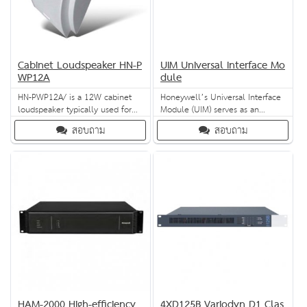
Cabinet Loudspeaker HN-P
UIM Universal Interface Mo
WP12A
dule
HN-PWP12A/ is a 12W cabinet
Honeywell’s Universal Interface
loudspeaker typically used for
Module (UIM) serves as an
general public address
interface module for the
สอบถาม
สอบถาม
applications such as shopping
Variodyn D1 PAVA system,
malls, supermarkets, educational
connecting to it via its DAL-bus.
institutes, office buildings,
It connects two analogue audio
hotels, and restaurants. The
inputs, two analogue audio
loudspeaker offers high sound
outputs as well as 48 control
pressure level and wide
contacts. These 48 contacts can
frequency range, which result in
be configured as either contact
excellent
inputs
HAM-2000 High-efficiency
4XD125B Variodyn D1 Clas