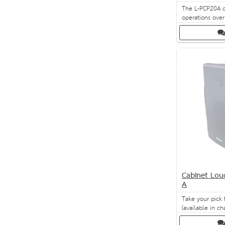
The L-PCP20A of
operations over
life, thanks to i
coaxial design 
frequency rang
speakers. Easy t
the L-PCP20A is
many PA applica
Cabinet Lou
A
Take your pick
(available in ch
high-quality so