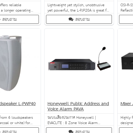
fers reliable
Lightweight yet stylish, unobtrusive
OSI-R-S
 a longer operating
yet powerful, the L-PJP20A is great for
Reflec
ts robust ABS grille. Its
a number of PA & VA applications. It is
Detecto
สอบถาม
สอบถาม
provides wider
easy to install, fire-proof and cost-
e than many other
effective.
o connect and install,
 a great choice for
tions.
dspeaker L-PWP40
Honeywell Public Address and
Mixer
Voice Alarm PAVA
 from 6 loudspeakers
ระบบเสียงประกาศ Honeywell |
Highly 
arcoal or white) for
EVACLITE : 8 Zone Voice Alarm
designe
und effects across a
controller with built-in USB, MP3,
and bac
สอบถาม
สอบถาม