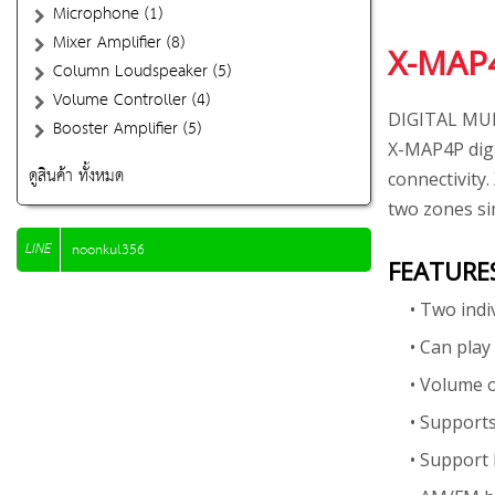
Microphone (1)
Mixer Amplifier (8)
X-MAP
Column Loudspeaker (5)
Volume Controller (4)
DIGITAL MU
Booster Amplifier (5)
X-MAP4P digi
ดูสินค้า ทั้งหมด
connectivity
two zones si
LINE
noonkul356
FEATURE
• Two ind
• Can play
• Volume o
• Support
• Support