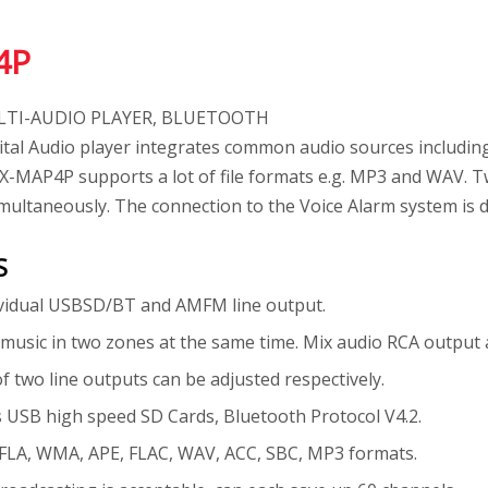
4P
LTI-AUDIO PLAYER, BLUETOOTH
tal Audio player integrates common audio sources includin
. X-MAP4P supports a lot of file formats e.g. MP3 and WAV. T
multaneously. The connection to the Voice Alarm system is d
S
ividual USBSD/BT and AMFM line output.
 music in two zones at the same time. Mix audio RCA output a
f two line outputs can be adjusted respectively.
s USB high speed SD Cards, Bluetooth Protocol V4.2.
 FLA, WMA, APE, FLAC, WAV, ACC, SBC, MP3 formats.