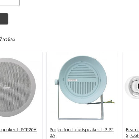
เกี่ยวข้อง
dspeaker L-PCP20A
Projection Loudspeaker L-PJP2
Beam 
0A
S, OSI