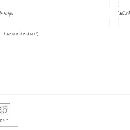
์ของคุณ:
ไลน์ไอ
องการสอบถามด้านล่าง (*):
ือ?: *