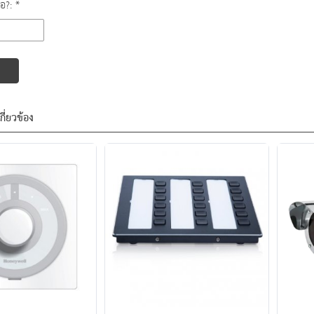
ือ?: *
เกี่ยวข้อง