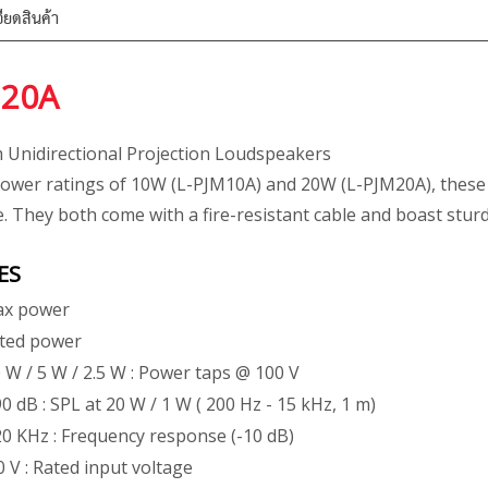
ียดสินค้า
M20A
 Unidirectional Projection Loudspeakers
power ratings of 10W (L-PJM10A) and 20W (L-PJM20A), these
. They both come with a fire-resistant cable and boast stur
ES
Max power
ated power
0 W / 5 W / 2.5 W : Power taps @ 100 V
90 dB : SPL at 20 W / 1 W ( 200 Hz - 15 kHz, 1 m)
20 KHz : Frequency response (-10 dB)
70 V : Rated input voltage