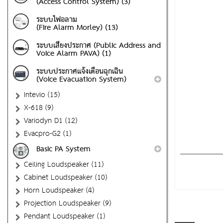
(Access Control System) (3)
ระบบไฟอลาม
(Fire Alarm Morley) (13)
ระบบเสียงประกาศ (Public Address and
Voice Alarm PAVA) (1)
ระบบประกาศแจ้งเตือนฉุกเฉิน
(Voice Evacuation System)
Intevio (15)
X-618 (9)
Variodyn D1 (12)
Evacpro-G2 (1)
Basic PA System
Ceiling Loudspeaker (11)
Cabinet Loudspeaker (10)
Horn Loudspeaker (4)
Projection Loudspeaker (9)
Pendant Loudspeaker (1)