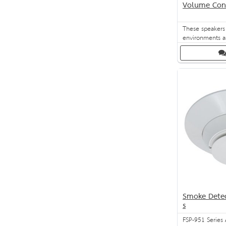
Volume Cont
These speakers
environments an
sound output - 
design and cons
white colour ad
any space.
Smoke Detec
s
FSP-951 Series