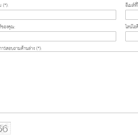
ม (*):
อีเมล์ท
์ของคุณ:
ไลน์ไอ
องการสอบถามด้านล่าง (*):