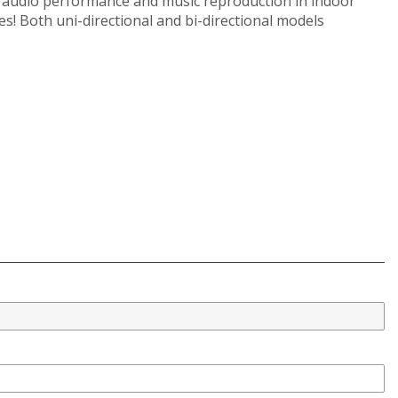
 audio performance and music reproduction in indoor
s! Both uni-directional and bi-directional models