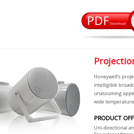
Projecti
Honeywell’s proje
intelligible broad
unassuming appea
wide temperature 
PRODUCT OFF
Uni-directional a