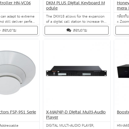
roller HN-VC06
DKM PLUS Digital Keyboard M
Honey
odule
mera 
 can adapt to extreme
The DKM18 allows for the expansion
กล้องกั
d still deliver perfect
of a digital call station to increase the
x Zoom
thanks to their robust
number of available keys and LEDs. It
ป้องกัน
สอบถาม
สอบถาม
truction. The elegant
makes it easy to select loudspeaker
กรดเกลือ
ds a touch of style to
circuits and transmit voice
ต้องการค
announcements for a number of
applications.
tors FSP-951 Serie
X-MAP4P-D Digital Multi-Audio
Boost
Player
 Addressable
DIGITAL MULTI-AUDIO PLAYER,
HN-IA48