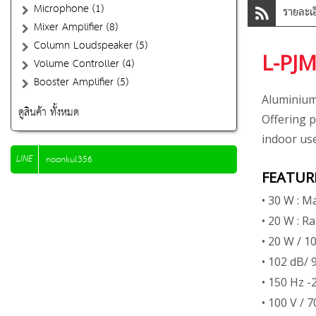
Microphone (1)
รายละเอ
Mixer Amplifier (8)
Column Loudspeaker (5)
L-PJ
Volume Controller (4)
Booster Amplifier (5)
Aluminium
ดูสินค้า ทั้งหมด
Offering 
indoor use
LINE
noonkul356
FEATUR
• 30 W : 
• 20 W : R
• 20 W / 1
• 102 dB/ 
• 150 Hz -
• 100 V / 