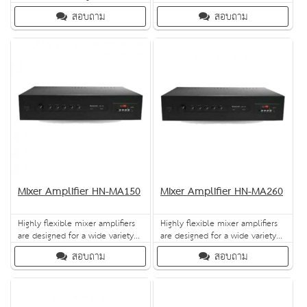
which has an excellent audio
VJM duo of unidirectional
สอบถาม
สอบถาม
performance and a esthetic
speakers. Both offer mounting
appealing enclosure. Its low-
flexibility (ceiling and wall), a
profile, white color design
broad frequency response range
blends easily most interiors in
and elegant design.
locations such as hotels,
warehouses, schools, office
buildings, stadiums and
restaurants. This full r
Mixer Amplifier HN-MA150
Mixer Amplifier HN-MA260
Highly flexible mixer amplifiers
Highly flexible mixer amplifiers
are designed for a wide variety
are designed for a wide variety
of voice and background music
of voice and background music
สอบถาม
สอบถาม
applications such as retail shops,
applications such as retail shops,
restaurants and bars, service
restaurants and bars, service
centers, houses of worship,
centers, houses of worship,
warehouses etc.
warehousesetc.