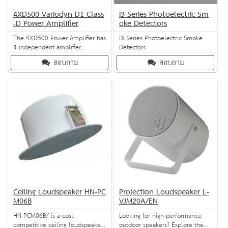
4XD500 Variodyn D1 Class
i3 Series Photoelectric Sm
-D Power Amplifier
oke Detectors
The 4XD500 Power Amplifier has
i3 Series Photoelectric Smoke
4 independent amplifier
Detectors
channels (100 V) and is
สอบถาม
สอบถาม
compatible with the Variodyn D1
PAVA system. The 100 V outputs
are connected to the Variodyn
D1’s module DOM with the
output cable.
Ceiling Loudspeaker HN-PC
Projection Loudspeaker L-
M06B
VJM20A/EN
HN-PCM06B/ is a cost-
Looking for high-performance
competitive ceiling loudspeaker
outdoor speakers? Explore the