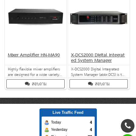
Mixer Amplifier HN-MA90
X-DCS2000 Digital Integrat
ed System Manager
Highly flexible mixer amplifiers
X-DCS2000 Digital Integrated
are designed for a wide variety
System Manager (abbr.DCS) is the
of voice and background music
basic unit of X-618 Public
สอบถาม
สอบถาม
applications such as retail shops,
Address and Voice Alarm System.
restaurants and bars, service
DCS integrates plentiful
centers, houses of worship,
functions such as zone
warehouses etc.
expansion, multiple audio
sources support, audio file
storage, net audio,broadcasting,
Live Traffic Feed
zone control, monitoring, fault
4
Today
diagnosis et
4
Yesterday